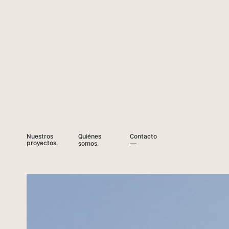
Casa Entre
2015 — Vivienda
Patios.
Nuestros
Quiénes
Contacto
proyectos.
somos.
—